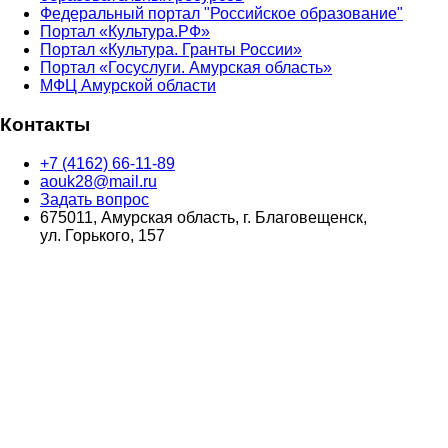
Федеральный портал "Российское образование"
Портал «Культура.РФ»
Портал «Культура. Гранты России»
Портал «Госуслуги. Амурская область»
МФЦ Амурской области
Контакты
+7 (4162) 66-11-89
aouk28@mail.ru
Задать вопрос
675011, Амурская область, г. Благовещенск,
ул. Горького, 157
Max
ВКонтакте
© 2026
ГПОБУ АО "Амурский колледж искусств и культуры"
Создание сайта
Студия RGBee