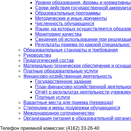
Уровни образования, формы и нормативны
Сроки действия государственной аккредит
Образовательные программы
Методические и иные документы
Численность обучающихся
Языки, на которых осуществляется образо
Мониторинг качества
Сведения об использовании при реализаци
Результаты приема по каждой специальнос
Образовательные стандарты и требования
Руководство
Педагогический состав
Материально-техническое обеспечение и оснаще
Платные образовательные услуги
Финансово-хозяйственная деятельность
Государственное задание
План финансово-хозяйственной деятельно
Отчёт о результатах деятельности учрежде
Платные услуги
Вакантные места для приема (перевода)
Стипендии и меры поддержки обучающихся
Международное сотрудничество
Организация питания в образовательной органи
Телефон приемной комиссии: (4162) 33-26-40