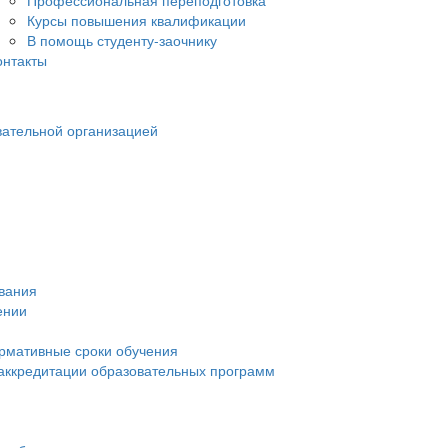
Профессиональная переподготовка
Курсы повышения квалификации
В помощь студенту-заочнику
онтакты
вательной организацией
ования
ении
рмативные сроки обучения
 аккредитации образовательных программ