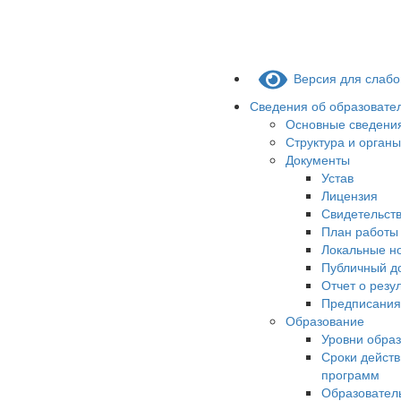
Версия для слаб
Сведения об образовате
Основные сведени
Структура и орган
Документы
Устав
Лицензия
Свидетельств
План работы
Локальные н
Публичный д
Отчет о резу
Предписания
Образование
Уровни обра
Сроки действ
программ
Образовател