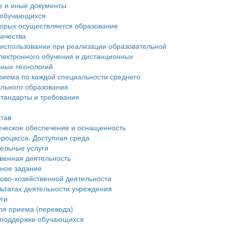
е и иные документы
 обучающихся
торых осуществляется образование
ачества
 использовании при реализации образовательной
лектронного обучения и дистанционных
ьных технологий
риема по каждой специальности среднего
льного образования
тандарты и требования
став
ческое обеспечение и оснащенность
процесса. Доступная среда
ельные услуги
венная деятельность
нное задание
ово-хозяйственной деятельности
льтатах деятельности учреждения
уги
ля приема (перевода)
 поддержки обучающихся