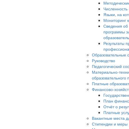
Методически
Численность
Языки, на ко
Мониторинг к
Сведения об
программы э
образовател
Результаты п
профессиона
Образовательные с
Руководство
Педагогический со
Материально-техни
образовательного 
Платные образоват
Финансово-хозяйст
Государстве
План финанс
Отчёт о резу
Платные усл
Вакантные места д
Стипендии и меры