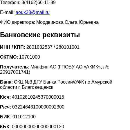
Телефон: 8(4162)66-11-89
E-mail:
aouk28@mail.ru
ФИО директора: Мордвинова Ольга Юрьевна
Банковские реквизиты
ИНН / КПП:
2801032537 / 280101001
ОКТМО:
10701000
Получатель:
Минфин АО (ГПОБУ АО «АКИК», л/с
20917001741)
Банк:
ОКЦ №3 ДГУ Банка России//УФК по Амурской
области г. Благовещенск
К/сч:
40102810245370000015
Р/сч:
03224643100000002300
БИК:
011012100
КБК:
00000000000000000130