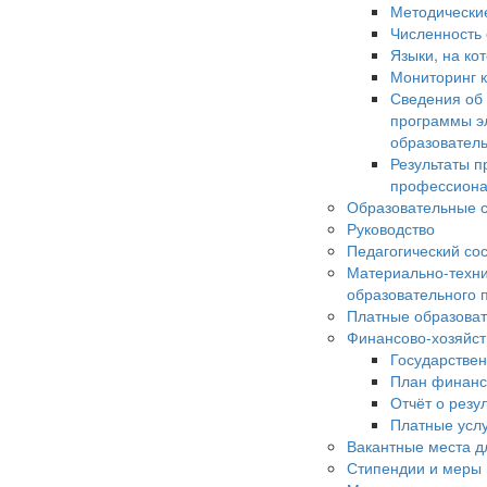
Методически
Численность
Языки, на ко
Мониторинг к
Сведения об
программы э
образовател
Результаты п
профессиона
Образовательные с
Руководство
Педагогический со
Материально-техни
образовательного 
Платные образоват
Финансово-хозяйст
Государстве
План финанс
Отчёт о резу
Платные усл
Вакантные места д
Стипендии и меры