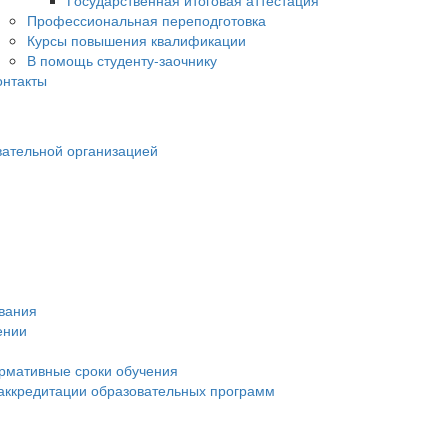
Государственная итоговая аттестация
Профессиональная переподготовка
Курсы повышения квалификации
В помощь студенту-заочнику
онтакты
вательной организацией
ования
ении
рмативные сроки обучения
 аккредитации образовательных программ