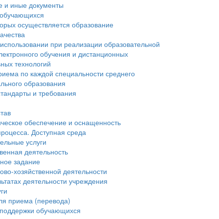
е и иные документы
 обучающихся
торых осуществляется образование
ачества
 использовании при реализации образовательной
лектронного обучения и дистанционных
ьных технологий
риема по каждой специальности среднего
льного образования
тандарты и требования
став
ческое обеспечение и оснащенность
процесса. Доступная среда
ельные услуги
венная деятельность
нное задание
ово-хозяйственной деятельности
льтатах деятельности учреждения
уги
ля приема (перевода)
 поддержки обучающихся