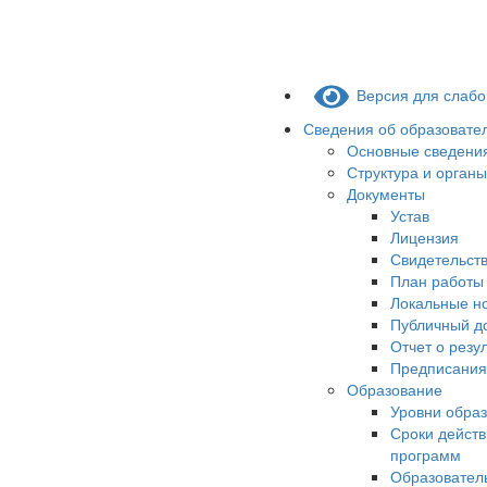
Версия для слаб
Сведения об образовате
Основные сведени
Структура и орган
Документы
Устав
Лицензия
Свидетельств
План работы
Локальные н
Публичный д
Отчет о резу
Предписания
Образование
Уровни обра
Сроки действ
программ
Образовател