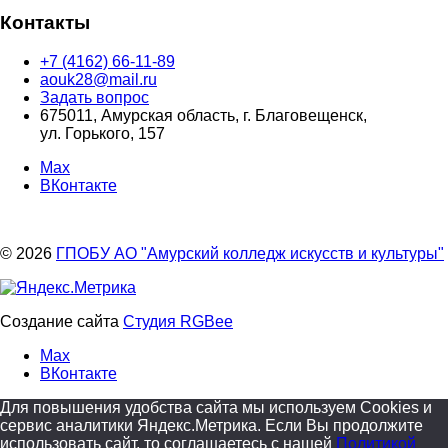
Контакты
+7 (4162) 66-11-89
aouk28@mail.ru
Задать вопрос
675011, Амурская область, г. Благовещенск,
ул. Горького, 157
Max
ВКонтакте
© 2026
ГПОБУ АО "Амурский колледж искусств и культуры"
Создание сайта
Студия RGBee
Max
ВКонтакте
Для повышения удобства сайта мы используем Cookies и
сервис аналитики Яндекс.Метрика. Если Вы продолжите
использовать сайт, то соглашаетесь с нашей
Политикой