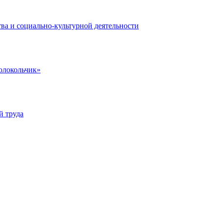
ва и социально-культурной деятельности
олокольчик»
й труда