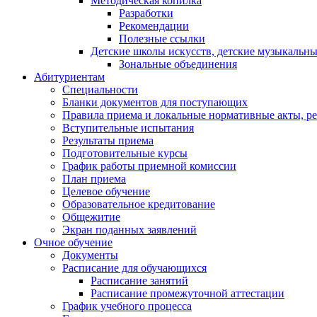
Методическая копилка
Разработки
Рекомендации
Полезные ссылки
Детские школы искусств, детские музыкальн
Зональные объединения
Абитуриентам
Специальности
Бланки документов для поступающих
Правила приема и локальные нормативные акты, р
Вступительные испытания
Результаты приема
Подготовительные курсы
График работы приемной комиссии
План приема
Целевое обучение
Образовательное кредитование
Общежитие
Экран поданных заявлений
Очное обучение
Документы
Расписание для обучающихся
Расписание занятий
Расписание промежуточной аттестации
График учебного процесса