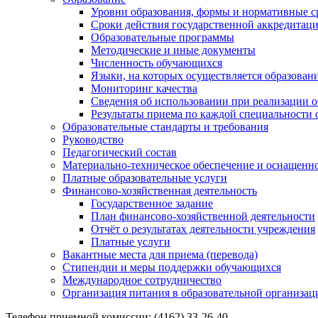
Уровни образования, формы и нормативные с
Сроки действия государственной аккредитац
Образовательные программы
Методические и иные документы
Численность обучающихся
Языки, на которых осуществляется образован
Мониторинг качества
Сведения об использовании при реализации 
Результаты приема по каждой специальности 
Образовательные стандарты и требования
Руководство
Педагогический состав
Материально-техническое обеспечение и оснащеннос
Платные образовательные услуги
Финансово-хозяйственная деятельность
Государственное задание
План финансово-хозяйственной деятельности
Отчёт о результатах деятельности учреждения
Платные услуги
Вакантные места для приема (перевода)
Стипендии и меры поддержки обучающихся
Международное сотрудничество
Организация питания в образовательной организац
Телефон приемной комиссии: (4162) 33-26-40