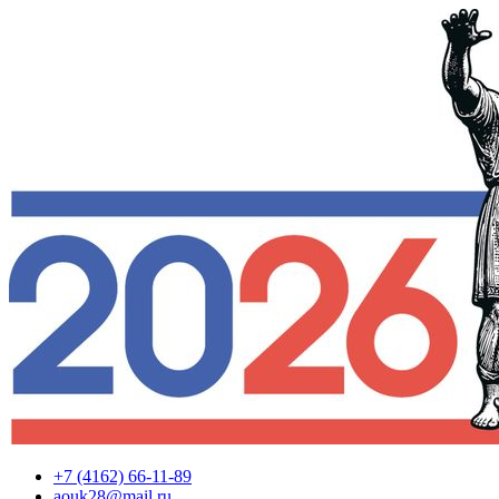
+7 (4162) 66-11-89
aouk28@mail.ru