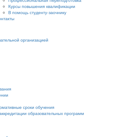
Профессиональная переподготовка
Курсы повышения квалификации
В помощь студенту-заочнику
онтакты
вательной организацией
ования
ении
рмативные сроки обучения
 аккредитации образовательных программ