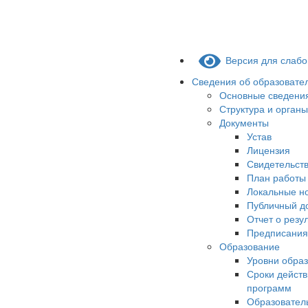
Версия для слаб
Сведения об образовате
Основные сведени
Структура и орган
Документы
Устав
Лицензия
Свидетельств
План работы
Локальные н
Публичный д
Отчет о резу
Предписания
Образование
Уровни обра
Сроки действ
программ
Образовател