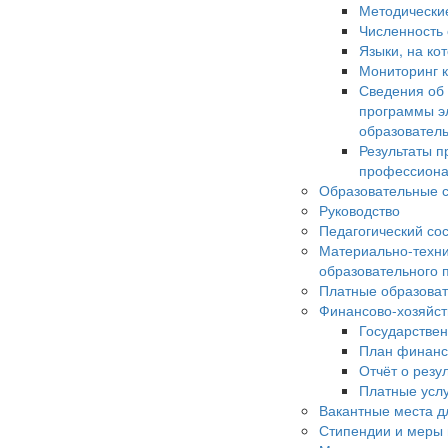
Методически
Численность
Языки, на ко
Мониторинг к
Сведения об
программы э
образовател
Результаты п
профессиона
Образовательные с
Руководство
Педагогический со
Материально-техни
образовательного 
Платные образоват
Финансово-хозяйст
Государстве
План финанс
Отчёт о резу
Платные усл
Вакантные места д
Стипендии и меры