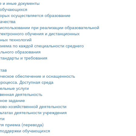
е и иные документы
 обучающихся
торых осуществляется образование
ачества
 использовании при реализации образовательной
лектронного обучения и дистанционных
ьных технологий
риема по каждой специальности среднего
льного образования
тандарты и требования
став
ческое обеспечение и оснащенность
процесса. Доступная среда
ельные услуги
венная деятельность
нное задание
ово-хозяйственной деятельности
льтатах деятельности учреждения
уги
ля приема (перевода)
 поддержки обучающихся