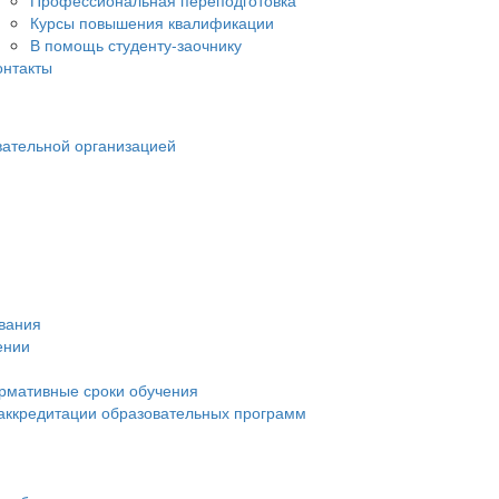
Профессиональная переподготовка
Курсы повышения квалификации
В помощь студенту-заочнику
онтакты
вательной организацией
ования
ении
рмативные сроки обучения
 аккредитации образовательных программ