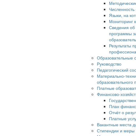
Методически
Численность
Языки, на ко
Мониторинг к
Сведения об
программы э
образовател
Результаты п
профессиона
Образовательные с
Руководство
Педагогический со
Материально-техни
образовательного 
Платные образоват
Финансово-хозяйст
Государстве
План финанс
Отчёт о резу
Платные усл
Вакантные места д
Стипендии и меры