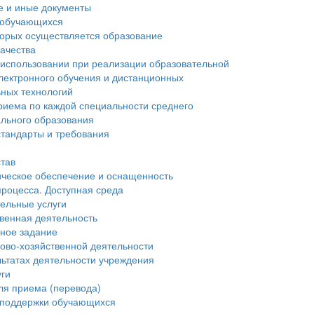
е и иные документы
 обучающихся
торых осуществляется образование
ачества
 использовании при реализации образовательной
лектронного обучения и дистанционных
ьных технологий
риема по каждой специальности среднего
льного образования
тандарты и требования
став
ческое обеспечение и оснащенность
процесса. Доступная среда
ельные услуги
венная деятельность
нное задание
ово-хозяйственной деятельности
льтатах деятельности учреждения
уги
ля приема (перевода)
 поддержки обучающихся