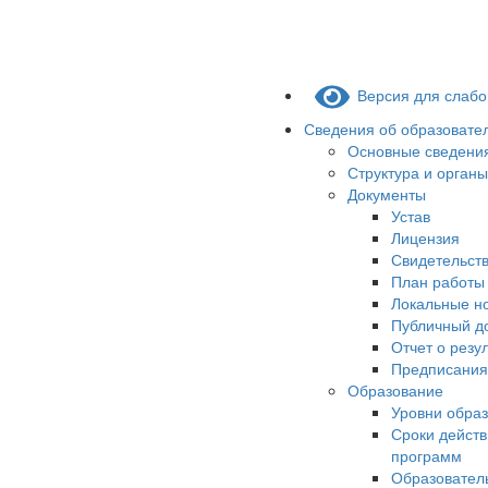
Версия для слаб
Сведения об образовате
Основные сведени
Структура и орган
Документы
Устав
Лицензия
Свидетельств
План работы
Локальные н
Публичный д
Отчет о резу
Предписания
Образование
Уровни обра
Сроки действ
программ
Образовател