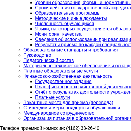
Уровни образования, формы и нормативны
Сроки действия государственной аккредит
Образовательные программы
Методические и иные документы
Численность обучающихся
Языки, на которых осуществляется образо
Мониторинг качества
Сведения об использовании при реализаци
Результаты приема по каждой специальнос
Образовательные стандарты и требования
Руководство
Педагогический состав
Материально-техническое обеспечение и оснаще
Платные образовательные услуги
Финансово-хозяйственная деятельность
Государственное задание
План финансово-хозяйственной деятельно
Отчёт о результатах деятельности учрежде
Платные услуги
Вакантные места для приема (перевода)
Стипендии и меры поддержки обучающихся
Международное сотрудничество
Организация питания в образовательной органи
Телефон приемной комиссии: (4162) 33-26-40