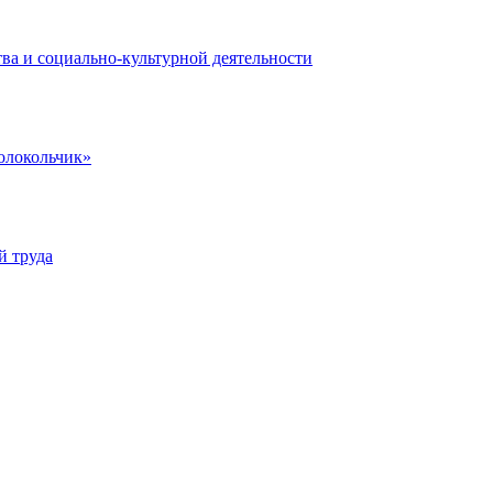
ва и социально-культурной деятельности
олокольчик»
й труда