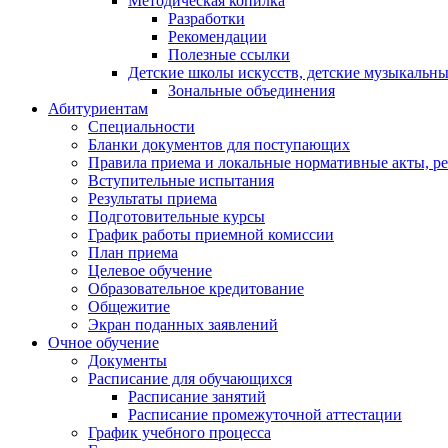
Методическая копилка
Разработки
Рекомендации
Полезные ссылки
Детские школы искусств, детские музыкальн
Зональные объединения
Абитуриентам
Специальности
Бланки документов для поступающих
Правила приема и локальные нормативные акты, р
Вступительные испытания
Результаты приема
Подготовительные курсы
График работы приемной комиссии
План приема
Целевое обучение
Образовательное кредитование
Общежитие
Экран поданных заявлений
Очное обучение
Документы
Расписание для обучающихся
Расписание занятий
Расписание промежуточной аттестации
График учебного процесса