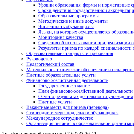
Уровни образования, формы и нормативные с
Сроки действия государственной аккредитац
Образовательные программы
Методические и иные документы
Численность обучающихся
Языки, на которых осуществляется образован
Мониторинг качества
Сведения об использовании при реализации 
Результаты приема по каждой специальности 
Образовательные стандарты и требования
Руководство
Педагогический состав
Материально-техническое обеспечение и оснащеннос
Платные образовательные услуги
Финансово-хозяйственная деятельность
Государственное задание
План финансово-хозяйственной деятельности
Отчёт о результатах деятельности учреждения
Платные услуги
Вакантные места для приема (перевода)
Стипендии и меры поддержки обучающихся
Международное сотрудничество
Организация питания в образовательной организац
Телефон приемной комиссии: (4162) 33-26-40