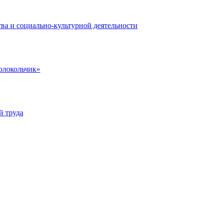
ва и социально-культурной деятельности
олокольчик»
й труда