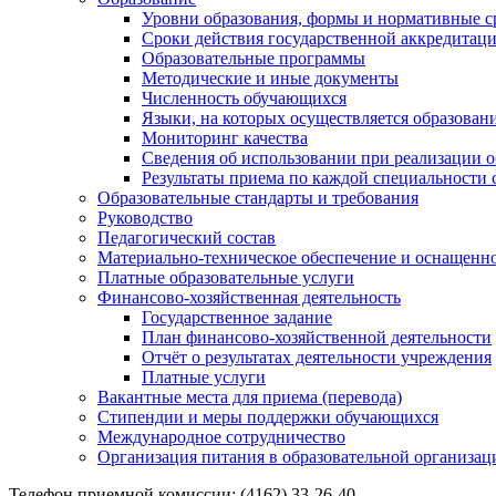
Уровни образования, формы и нормативные с
Сроки действия государственной аккредитац
Образовательные программы
Методические и иные документы
Численность обучающихся
Языки, на которых осуществляется образован
Мониторинг качества
Сведения об использовании при реализации 
Результаты приема по каждой специальности 
Образовательные стандарты и требования
Руководство
Педагогический состав
Материально-техническое обеспечение и оснащеннос
Платные образовательные услуги
Финансово-хозяйственная деятельность
Государственное задание
План финансово-хозяйственной деятельности
Отчёт о результатах деятельности учреждения
Платные услуги
Вакантные места для приема (перевода)
Стипендии и меры поддержки обучающихся
Международное сотрудничество
Организация питания в образовательной организац
Телефон приемной комиссии: (4162) 33-26-40