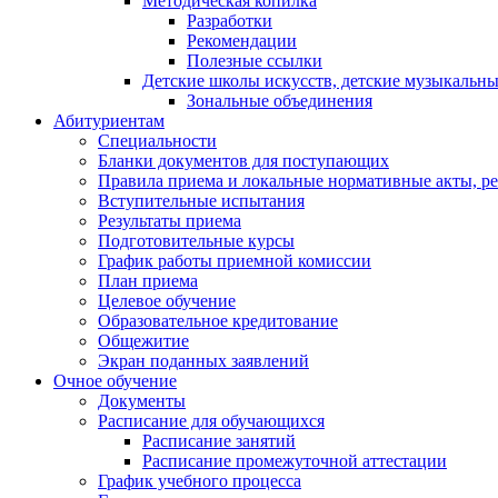
Методическая копилка
Разработки
Рекомендации
Полезные ссылки
Детские школы искусств, детские музыкальн
Зональные объединения
Абитуриентам
Специальности
Бланки документов для поступающих
Правила приема и локальные нормативные акты, р
Вступительные испытания
Результаты приема
Подготовительные курсы
График работы приемной комиссии
План приема
Целевое обучение
Образовательное кредитование
Общежитие
Экран поданных заявлений
Очное обучение
Документы
Расписание для обучающихся
Расписание занятий
Расписание промежуточной аттестации
График учебного процесса