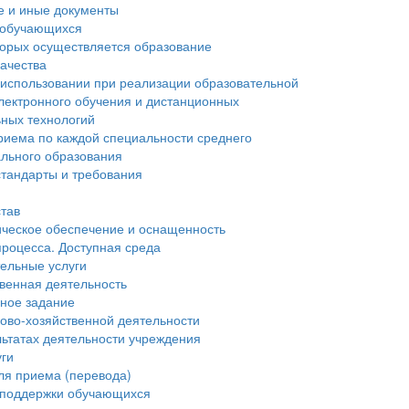
е и иные документы
 обучающихся
торых осуществляется образование
ачества
 использовании при реализации образовательной
лектронного обучения и дистанционных
ьных технологий
риема по каждой специальности среднего
льного образования
тандарты и требования
став
ческое обеспечение и оснащенность
процесса. Доступная среда
ельные услуги
венная деятельность
нное задание
ово-хозяйственной деятельности
льтатах деятельности учреждения
уги
ля приема (перевода)
 поддержки обучающихся