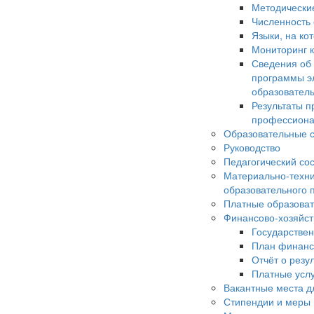
Методически
Численность
Языки, на ко
Мониторинг к
Сведения об
программы э
образовател
Результаты п
профессиона
Образовательные с
Руководство
Педагогический со
Материально-техни
образовательного 
Платные образоват
Финансово-хозяйст
Государстве
План финанс
Отчёт о резу
Платные усл
Вакантные места д
Стипендии и меры