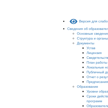
Версия для слаб
Сведения об образовате
Основные сведени
Структура и орган
Документы
Устав
Лицензия
Свидетельств
План работы
Локальные н
Публичный д
Отчет о резу
Предписания
Образование
Уровни обра
Сроки действ
программ
Образовател