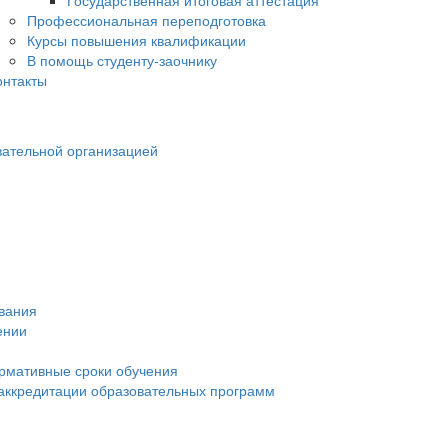
Государственная итоговая аттестация
Профессиональная переподготовка
Курсы повышения квалификации
В помощь студенту-заочнику
онтакты
вательной организацией
ования
ении
рмативные сроки обучения
 аккредитации образовательных программ