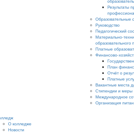
образовател
Результаты п
профессиона
Образовательные с
Руководство
Педагогический со
Материально-техни
образовательного 
Платные образоват
Финансово-хозяйст
Государстве
План финанс
Отчёт о резу
Платные усл
Вакантные места д
Стипендии и меры
Международное со
Организация питан
олледж
О колледже
Новости