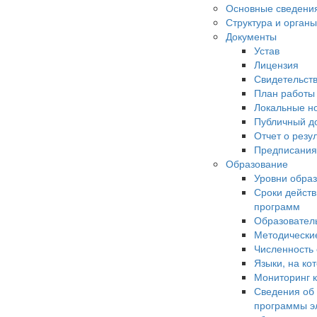
Основные сведени
Структура и орган
Документы
Устав
Лицензия
Свидетельств
План работы
Локальные н
Публичный д
Отчет о резу
Предписания
Образование
Уровни обра
Сроки действ
программ
Образовател
Методически
Численность
Языки, на ко
Мониторинг к
Сведения об
программы э