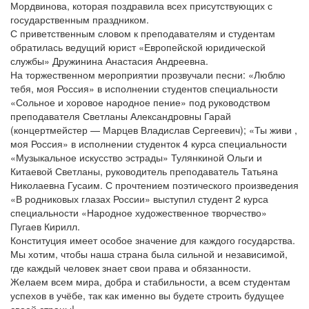
Мордвинова, которая поздравила всех присутствующих с
государственным праздником.
С приветственным словом к преподавателям и студентам
обратилась ведущий юрист «Европейской юридической
службы» Дружинина Анастасия Андреевна.
На торжественном мероприятии прозвучали песни: «Люблю
тебя, моя Россия» в исполнении студентов специальности
«Сольное и хоровое народное пение» под руководством
преподавателя Светланы Александровны Гарай
(концертмейстер — Марцев Владислав Сергеевич); «Ты живи ,
моя Россия» в исполнении студенток 4 курса специальности
«Музыкальное искусство эстрады» Тулянкиной Ольги и
Китаевой Светланы, руководитель преподаватель Татьяна
Николаевна Гусаим. С прочтением поэтического произведения
«В родниковых глазах России» выступил студент 2 курса
специальности «Народное художественное творчество»
Пугаев Кирилл.
Конституция имеет особое значение для каждого государства.
Мы хотим, чтобы наша страна была сильной и независимой,
где каждый человек знает свои права и обязанности.
Желаем всем мира, добра и стабильности, а всем студентам
успехов в учёбе, так как именно вы будете строить будущее