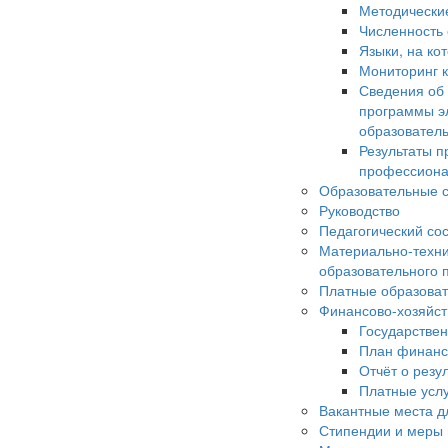
Методически
Численность
Языки, на ко
Мониторинг к
Сведения об
программы э
образовател
Результаты п
профессиона
Образовательные с
Руководство
Педагогический со
Материально-техни
образовательного 
Платные образоват
Финансово-хозяйст
Государстве
План финанс
Отчёт о резу
Платные усл
Вакантные места д
Стипендии и меры