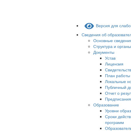
Версия для слаб
Сведения об образовате
Основные сведени
Структура и орган
Документы
Устав
Лицензия
Свидетельств
План работы
Локальные н
Публичный д
Отчет о резу
Предписания
Образование
Уровни обра
Сроки действ
программ
Образовател