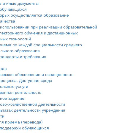
е и иные документы
 обучающихся
торых осуществляется образование
ачества
 использовании при реализации образовательной
лектронного обучения и дистанционных
ьных технологий
риема по каждой специальности среднего
льного образования
тандарты и требования
став
ческое обеспечение и оснащенность
процесса. Доступная среда
ельные услуги
венная деятельность
нное задание
ово-хозяйственной деятельности
льтатах деятельности учреждения
уги
ля приема (перевода)
 поддержки обучающихся