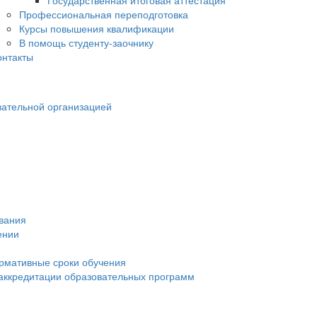
Государственная итоговая аттестация
Профессиональная переподготовка
Курсы повышения квалификации
В помощь студенту-заочнику
онтакты
вательной организацией
ования
ении
рмативные сроки обучения
 аккредитации образовательных программ