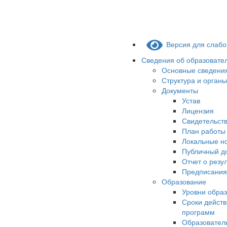
Версия для слаб
Сведения об образовате
Основные сведени
Структура и орган
Документы
Устав
Лицензия
Свидетельств
План работы
Локальные н
Публичный д
Отчет о резу
Предписания
Образование
Уровни обра
Сроки действ
программ
Образовател