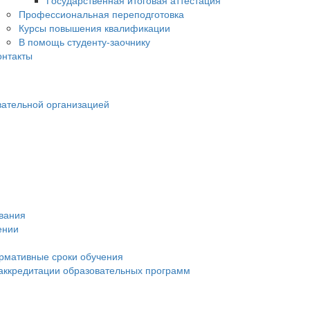
Государственная итоговая аттестация
Профессиональная переподготовка
Курсы повышения квалификации
В помощь студенту-заочнику
онтакты
вательной организацией
ования
ении
рмативные сроки обучения
 аккредитации образовательных программ