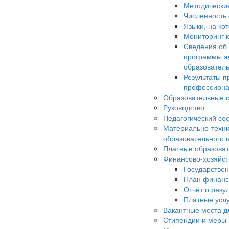
Методически
Численность
Языки, на ко
Мониторинг к
Сведения об
программы э
образовател
Результаты п
профессиона
Образовательные с
Руководство
Педагогический со
Материально-техни
образовательного 
Платные образоват
Финансово-хозяйст
Государстве
План финанс
Отчёт о резу
Платные усл
Вакантные места д
Стипендии и меры