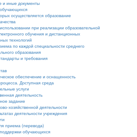
е и иные документы
 обучающихся
торых осуществляется образование
ачества
 использовании при реализации образовательной
лектронного обучения и дистанционных
ьных технологий
риема по каждой специальности среднего
льного образования
тандарты и требования
став
ческое обеспечение и оснащенность
процесса. Доступная среда
ельные услуги
венная деятельность
нное задание
ово-хозяйственной деятельности
льтатах деятельности учреждения
уги
ля приема (перевода)
 поддержки обучающихся